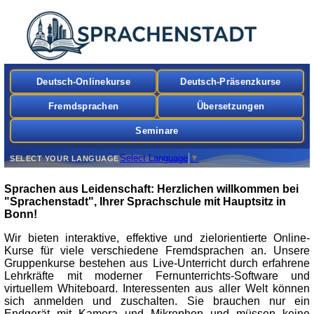
Deutsch-Onlinekurse
Deutsch-Präsenzkurse
Fremdsprachen
Übersetzungen
Seminare
Select Language
▼
SELECT YOUR LANGUAGE
Sprachen aus Leidenschaft: Herzlichen willkommen bei
"Sprachenstadt", Ihrer Sprachschule mit Hauptsitz in
Bonn
!
Wir bieten interaktive, effektive und zielorientierte
Online-
Kurse
für viele verschiedene Fremdsprachen an. Unsere
Gruppenkurse bestehen aus Live-Unterricht durch erfahrene
Lehrkräfte mit moderner Fernunterrichts-Software und
virtuellem Whiteboard. Interessenten aus aller Welt können
sich anmelden und zuschalten. Sie brauchen nur ein
Endgerät mit Kamera und Mikrophon und müssen keine