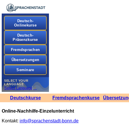
Deutsch-
Onlinekurse
Deutsch-
Präsenzkurse
Fremdsprachen
Übersetzungen
Seminare
SELECT YOUR
LANGUAGE
Select Language
▼
Deutschkurse
Fremdsprachenkurse
Übersetzun
Online-Nachhilfe-Einzelunterricht
Kontakt:
info@sprachenstadt-bonn.de